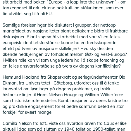
sitt arbeid med boken ”Europe - a leap into the unknown” - om
tankegodset til arkitektene bak kull- og stålunionen, som over
tid utviklet seg til å bli EU.
Samtlige forelesninger ble diskutert i grupper, der nettopp
mangfoldet av nasjonaliteter blant deltakerne bidro til fruktbare
diskusjoner. Blant spørsmål vi arbeidet med var: Vil en felles-
europeisk identitetsforståelse kunne ha en fredsskapende
effekt på tvers av nasjonale skillelinjer? Hva skyldes den
økende nedkjølingen av forholdet mellom Øst- og Vest-Europa?
Hvilken rolle kan vi som unge ledere ha i å skape forsoning og
en felles ansvarsforståelse på tvers av dagens konfliktlinjer?
Hermund Haaland fra Skaperkraft og seriegründer/mentor Ola
Ekman, fra Universitetet i Göteborg, utfordret oss til å tenke
innovativt om løsninger på dagens problemer, og trakk
historiske linjer til Hans Nielsen Hauge og William Wilberforce
som historiske rollemodeller. Kombinasjonen av deres kristne tro
og praktiske engasjement for et bedre samfunn betød en stor
forskjell for svært mange.
Camilla Nelson fra IofC viste oss hvordan arven fra Caux er like
aktuell i dag som på slutten av 1940 tallet og 1950-tallet, men