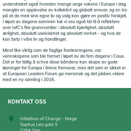
understreket også hvordan mange unge voksne i Europa i dag
mangler en opplevelse av kollektivt og globalt ansvar, og en tro
på at de med sine egne liv og valg kan gjøre en positiv forskjell.
I løpet av dagene sammen tok vi oss også tid til å reflektere
over IofC’s fire grunnverdier : absolutt kjærlighet, absolutt
ærlighet, absolutt uselviskhet og absolutt renhet – og hva de
kan bety i våre liv og handlinger.
Minst like viktig som de faglige forelesningene, var
vennskapene som ble formet i løpet av de fem dagene i Caux.
Det er for tidlig å si hva disse båndene kan skape av gode
løsninger for Europa i årene fremover, men det som er sikket er
at European Leaders Forum ga mersmak og det jobbes videre
med en ny samling i 2016.
KONTAKT OSS
Initiatives of Change - Norge
Sophus Lies gate 5
0264 Oslo