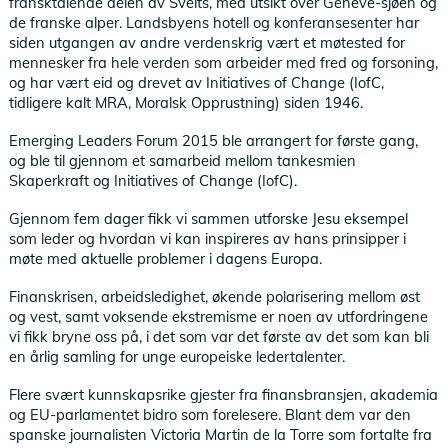
fransktalende delen av Sveits, med utsikt over Geneve-sjøen og
de franske alper. Landsbyens hotell og konferansesenter har
siden utgangen av andre verdenskrig vært et møtested for
mennesker fra hele verden som arbeider med fred og forsoning,
og har vært eid og drevet av Initiatives of Change (IofC,
tidligere kalt MRA, Moralsk Opprustning) siden 1946.
Emerging Leaders Forum 2015 ble arrangert for første gang,
og ble til gjennom et samarbeid mellom tankesmien
Skaperkraft og Initiatives of Change (IofC).
Gjennom fem dager fikk vi sammen utforske Jesu eksempel
som leder og hvordan vi kan inspireres av hans prinsipper i
møte med aktuelle problemer i dagens Europa.
Finanskrisen, arbeidsledighet, økende polarisering mellom øst
og vest, samt voksende ekstremisme er noen av utfordringene
vi fikk bryne oss på, i det som var det første av det som kan bli
en årlig samling for unge europeiske ledertalenter.
Flere svært kunnskapsrike gjester fra finansbransjen, akademia
og EU-parlamentet bidro som forelesere. Blant dem var den
spanske journalisten Victoria Martin de la Torre som fortalte fra