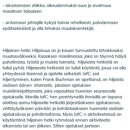
- iskostamaan etiikka, oikeudenmukai-suus ja avoimuus
maailman talouteen
- antamaan johtajille kykyä toimia rehellisesti, palvelemaan
epäitsekkäästi ja olla tehokas muutoksentekijä.
Hiljainen hetki: Hiljaisuus on jo kauan tunnustettu tehokkaaksi
muutosvälineeksi. Kaaoksen maailmassa, joka on täynnä hälyä
puhelimista, työstä ja muista toimista, hiljaisista hetkistä on
tullut pyhiä. Hiljaisesta hetkestä on tullut käytäntö, jossa voi olla
yhteydessä itseensä ja ajatella selkeästi. IofC: ssä
hiljentyminen, kuten Frank Buchman on opettanut, on hiljaista
sisäisen äänen etsimistä, jokaisen ajatuksen
muistiinkirjoittamista, joka vapauttaa huomion seuraavalle
ajatukselle. Monilla IofC: hen perehtyneillä ihmisillä on tapana
aloittaa aamu hiljaisella hetkellä järjestääkseen ajatuksensa,
virittäytyäkseen päivään ja kohdistaakseen huomiota sisäisiin
ajatuksiinsa ja pohdintoihinsa. Myös IofC: n aktiviteeteissä on
käytäntönä hiljainen hetki ryhmässä ennen aktiviteetin
alkamista tai sen jälkeen. Sitten ajatukset jaetaan