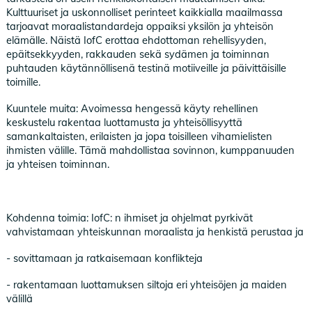
Kulttuuriset ja uskonnolliset perinteet kaikkialla maailmassa
tarjoavat moraalistandardeja oppaiksi yksilön ja yhteisön
elämälle. Näistä IofC erottaa ehdottoman rehellisyyden,
epäitsekkyyden, rakkauden sekä sydämen ja toiminnan
puhtauden käytännöllisenä testinä motiiveille ja päivittäisille
toimille.
Kuuntele muita: Avoimessa hengessä käyty rehellinen
keskustelu rakentaa luottamusta ja yhteisöllisyyttä
samankaltaisten, erilaisten ja jopa toisilleen vihamielisten
ihmisten välille. Tämä mahdollistaa sovinnon, kumppanuuden
ja yhteisen toiminnan.
Kohdenna toimia: IofC: n ihmiset ja ohjelmat pyrkivät
vahvistamaan yhteiskunnan moraalista ja henkistä perustaa ja
- sovittamaan ja ratkaisemaan konflikteja
- rakentamaan luottamuksen siltoja eri yhteisöjen ja maiden
välillä