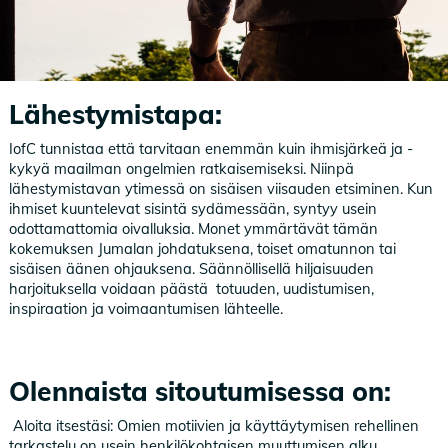
Lähestymistapa:
IofC tunnistaa että tarvitaan enemmän kuin ihmisjärkeä ja -
kykyä maailman ongelmien ratkaisemiseksi. Niinpä
lähestymistavan ytimessä on sisäisen viisauden etsiminen. Kun
ihmiset kuuntelevat sisintä sydämessään, syntyy usein
odottamattomia oivalluksia. Monet ymmärtävät tämän
kokemuksen Jumalan johdatuksena, toiset omatunnon tai
sisäisen äänen ohjauksena. Säännöllisellä hiljaisuuden
harjoituksella voidaan päästä totuuden, uudistumisen,
inspiraation ja voimaantumisen lähteelle.
Olennaista sitoutumisessa on:
Aloita itsestäsi: Omien motiivien ja käyttäytymisen rehellinen
tarkastelu on usein henkilökohtaisen muuttumisen alku.