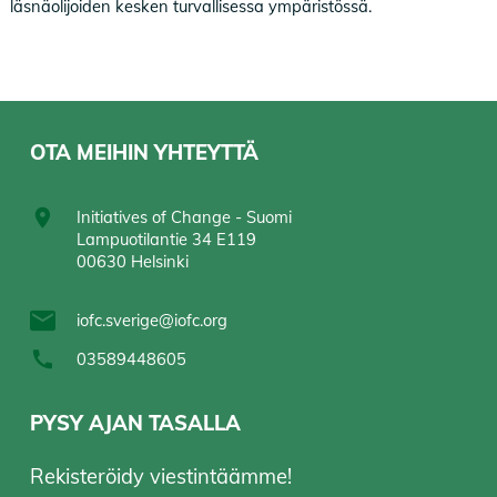
läsnäolijoiden kesken turvallisessa ympäristössä.
OTA MEIHIN YHTEYTTÄ
Initiatives of Change - Suomi
Lampuotilantie 34 E119
00630 Helsinki
iofc.sverige@iofc.org
03589448605
PYSY AJAN TASALLA
Rekisteröidy viestintäämme!