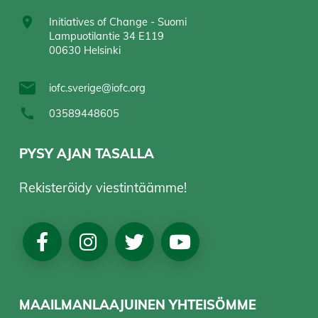
Initiatives of Change - Suomi
Lampuotilantie 34 E119
00630 Helsinki
iofc.sverige@iofc.org
03589448605
PYSY AJAN TASALLA
Rekisteröidy viestintäämme!
Social
Media
MAAILMANLAAJUINEN YHTEISÖMME