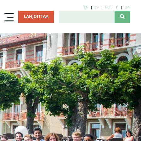
EN
SV
NB
FI
DA
LAHJOITTAA