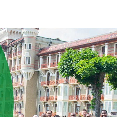
MEISTÄ
IHMISET
RESURSSIT
KANSAINVÄLINEN