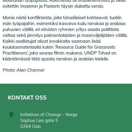
Moundoun työpajoissa. Abechessa oli arabienemmistö ja siellä
esitettiin Imaamin ja Pastorin täysin dubattu versio.
Monia niistä konflikteista, joita tshadilaiset kohtaavat, tuotiin
esiin työpajoihin, esimerkiksi kasvava kuilu ranskaa ja arabiaa
puhuvien välillä, eri etnisten ryhmien yritys saada poliittista
valtaa sekä jännitys paimentolaisten ja maanviljelijöiden välillä.
Kaikki osallistujat olivat innokkaita saamaan lisää
koulutusmateriaalia kuten ’Resource Guide for Grassroots
Practitioners’, joka seuraa filmin mukana. UNDP Tshad on
kääntämässä tätä opasta ranskan ja arabian kielelle.
Photo: Alan Channer
KONTAKT OSS
Initiatives of Change - Norge
Sophus Lies gate 5
0264 Oslo