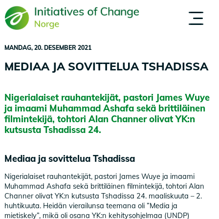
Hopp
til
OM OSS
MENNESKER
hovedinnhold
MANDAG, 20. DESEMBER 2021
MEDIAA JA SOVITTELUA TSHADISSA
Nigerialaiset rauhantekijät, pastori James Wuye
ja imaami Muhammad Ashafa sekä brittiläinen
filmintekijä, tohtori Alan Channer olivat YK:n
kutsusta Tshadissa 24.
Mediaa ja sovittelua Tshadissa
Nigerialaiset rauhantekijät, pastori James Wuye ja imaami
Muhammad Ashafa sekä brittiläinen filmintekijä, tohtori Alan
Channer olivat YK:n kutsusta Tshadissa 24. maaliskuuta – 2.
huhtikuuta. Heidän vierailunsa teemana oli ”Media ja
mietiskely”, mikä oli osana YK:n kehitysohjelmaa (UNDP)