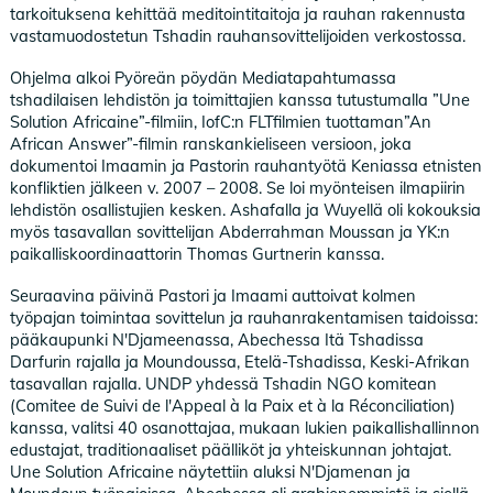
tarkoituksena kehittää meditointitaitoja ja rauhan rakennusta
vastamuodostetun Tshadin rauhansovittelijoiden verkostossa.
Ohjelma alkoi Pyöreän pöydän Mediatapahtumassa
tshadilaisen lehdistön ja toimittajien kanssa tutustumalla ”Une
Solution Africaine”-filmiin, IofC:n FLTfilmien tuottaman”An
African Answer”-filmin ranskankieliseen versioon, joka
dokumentoi Imaamin ja Pastorin rauhantyötä Keniassa etnisten
konfliktien jälkeen v. 2007 – 2008. Se loi myönteisen ilmapiirin
lehdistön osallistujien kesken. Ashafalla ja Wuyellä oli kokouksia
myös tasavallan sovittelijan Abderrahman Moussan ja YK:n
paikalliskoordinaattorin Thomas Gurtnerin kanssa.
Seuraavina päivinä Pastori ja Imaami auttoivat kolmen
työpajan toimintaa sovittelun ja rauhanrakentamisen taidoissa:
pääkaupunki N'Djameenassa, Abechessa Itä Tshadissa
Darfurin rajalla ja Moundoussa, Etelä-Tshadissa, Keski-Afrikan
tasavallan rajalla. UNDP yhdessä Tshadin NGO komitean
(Comitee de Suivi de l'Appeal à la Paix et à la Réconciliation)
kanssa, valitsi 40 osanottajaa, mukaan lukien paikallishallinnon
edustajat, traditionaaliset päälliköt ja yhteiskunnan johtajat.
Une Solution Africaine näytettiin aluksi N'Djamenan ja