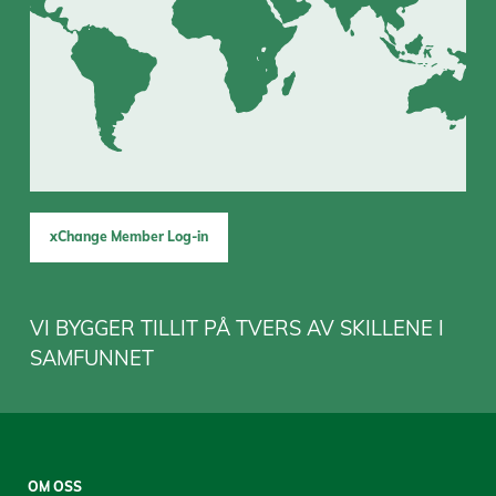
xChange Member Log-in
VI BYGGER TILLIT PÅ TVERS AV SKILLENE I
SAMFUNNET
Sitemap
OM OSS