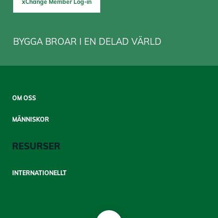
xChange Member Log-in
BYGGA BROAR I EN DELAD VÄRLD
Sitemap
OM OSS
Mobile
MÄNNISKOR
RESURSER
INTERNATIONELLT