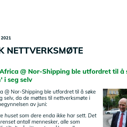
MEISTÄ
IHMISET
RESURSSIT
 2021
KANSAINVÄLINEN
K NETTVERKSMØTE
frica @ Nor-Shipping ble utfordret til å
' i seg selv
a @ Nor-Shipping ble utfordret til å søke
eg selv, da de møttes til nettverksmøte i
begynnelsen av juni:
tte huset som dere enda ikke har sett. Det
egrenset antall mennesker, alle som