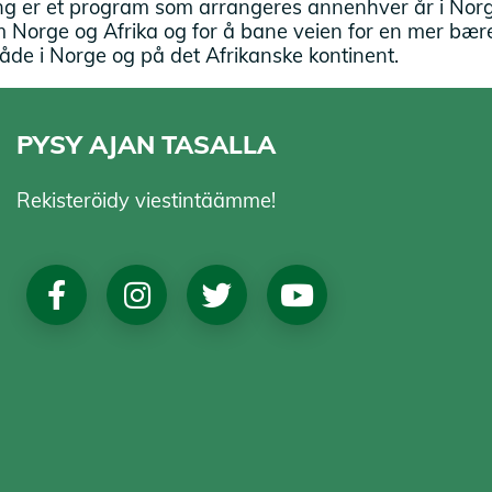
ng er et program som arrangeres annenhver år i Norge
Norge og Afrika og for å bane veien for en mer bærek
åde i Norge og på det Afrikanske kontinent.
PYSY AJAN TASALLA
Rekisteröidy viestintäämme!
Social
Media