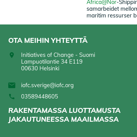
Africa@Nor
-Shippi
samarbeidet mellom 
maritim ressurser b
OTA MEIHIN YHTEYTTÄ
Initiatives of Change - Suomi
Lampuotilantie 34 E119
00630 Helsinki
iofc.sverige@iofc.org
03589448605
RAKENTAMASSA LUOTTAMUSTA
JAKAUTUNEESSA MAAILMASSA