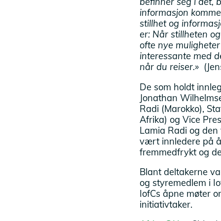
befinner seg i det, bl
informasjon kommer
stillhet og informas
er: Når stillheten o
ofte nye muligheter 
interessante med d
når du reiser.»
(Jen
De som holdt innleg
Jonathan Wilhelmse
Radi (Marokko), St
Afrika) og Vice Pr
Lamia Radi og den 
vært innledere på åp
fremmedfrykt og det
Blant deltakerne va
og styremedlem i Io
IofCs åpne møter o
initiativtaker.