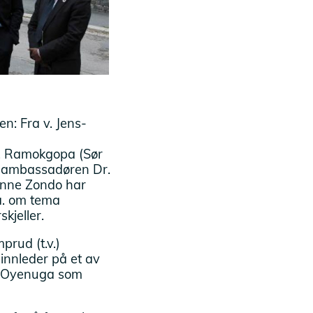
n: Fra v. Jens-
S. Ramokgopa (Sør
e ambassadøren Dr.
Anne Zondo har
.a. om tema
skjeller.
prud (t.v.)
innleder på et av
ed Oyenuga som