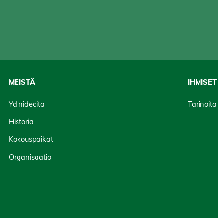
Main
MEISTÄ
IHMISET
navigation
Ydinideoita
Tarinoita
Historia
Kokouspaikat
Organisaatio