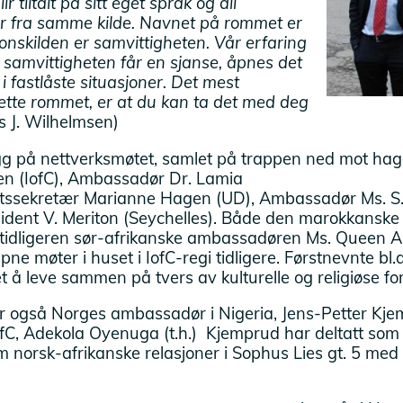
ir tiltalt på sitt eget språk og all
 fra samme kilde. Navnet på rommet er
jonskilden er samvittigheten. Vår erfaring
g samvittigheten får en sjanse, åpnes det
i fastlåste situasjoner. Det mest
ette rommet, er at du kan ta det med deg
s J. Wilhelmsen)
g på nettverksmøtet, samlet på trappen ned mot hage
n (IofC), Ambassadør Dr. Lamia
atssekretær Marianne Hagen (UD), Ambassadør Ms. 
esident V. Meriton (Seychelles). Både den marokkansk
tidligeren sør-afrikanske ambassadøren Ms. Queen 
ne møter i huset i IofC-regi tidligere. Førstnevnte bl
 å leve sammen på tvers av kulturelle og religiøse for
r også Norges ambassadør i Nigeria, Jens-Petter Kjem
fC, Adekola Oyenuga (t.h.) Kjemprud har deltatt som 
m norsk-afrikanske relasjoner i Sophus Lies gt. 5 m