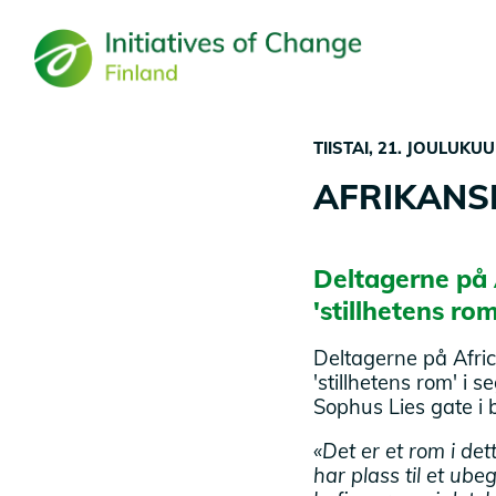
Hyppää
pääsisältöön
TIISTAI, 21. JOULUKUU
AFRIKANS
Deltagerne på A
'stillhetens rom
Deltagerne på Afric
'stillhetens rom' i s
Sophus Lies gate i 
«Det er et rom i de
har plass til et ub