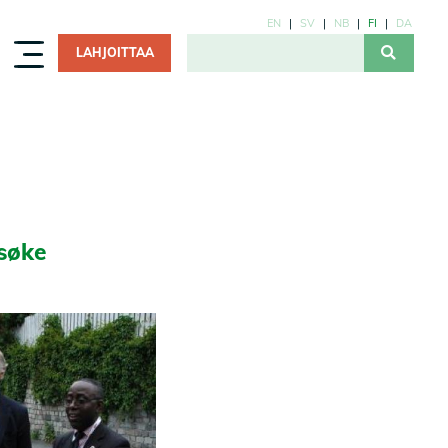
EN
SV
NB
FI
DA
LAHJOITTAA
 søke