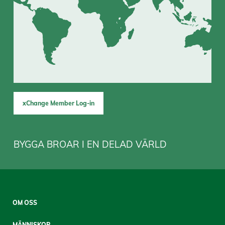
xChange Member Log-in
BYGGA BROAR I EN DELAD VÄRLD
Sitemap
OM OSS
Mobile
MÄNNISKOR