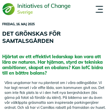
Hoppa
till
OM OSS
MÄNNISKOR
huvudinnehåll
FREDAG, 16. MAJ 2025
DET GRÖNSKAS FÖR
SAMTALSGÅRDEN
Hjärtat av ett effektivt ledarskap kan vara att
lära av naturen. Har hjärnan, styrd av tekniska
ambitioner, skapat en obalans? Kan IofC bidra
till en bättre balans?
Våra ungdomar har nu planterat om i våra odlingslådor. Vi
har lagt renset i vår elfte låda, som kommunen givit oss. Det
som inte fick plats la vi i den helt nya benjeshäcken (läs
gärna på fotot så förstår du idén!). På bilderna ser du även
vår välklippta gräsmatta som inspirerade parkingenjörer
ordnat. Och så har vi Camillas rabatt på framsidan av huset.