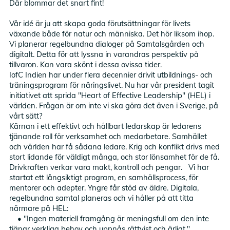
Där blommar det snart fint!
Vår idé är ju att skapa goda förutsättningar för livets
växande både för natur och människa. Det hör liksom ihop.
Vi planerar regelbundna dialoger på Samtalsgården och
digitalt. Detta för att lyssna in varandras perspektiv på
tillvaron. Kan vara skönt i dessa ovissa tider.
IofC Indien har under flera decennier drivit utbildnings- och
träningsprogram för näringslivet. Nu har vår president tagit
initiativet att sprida "Heart of Effective Leadership" (HEL) i
världen. Frågan är om inte vi ska göra det även i Sverige, på
vårt sätt?
Kärnan i ett effektivt och hållbart ledarskap är ledarens
tjänande roll för verksamhet och medarbetare. Samhället
och världen har få sådana ledare. Krig och konflikt drivs med
stort lidande för väldigt många, och stor lönsamhet för de få.
Drivkraften verkar vara makt, kontroll och pengar. Vi har
startat ett långsiktigt program, en samhällsprocess, för
mentorer och adepter. Yngre får stöd av äldre. Digitala,
regelbundna samtal planeras och vi håller på att titta
närmare på HEL:
• "Ingen materiell framgång är meningsfull om den inte
tjänar verkliga behov och uppnås rättvist och ärligt."