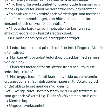
• "Hållbar affärsverksamhet fokuserar både finansiell och
mänsklig hälsa för såväl medarbetare som intressenter."
• "Människor med karaktär och värderingar som matchar
det större sammanhanget, kan hitta balansen mellan
lönsamhet och ansvar för samhället."
• "Trovärdig karaktär och motivation är kärnan i ett
effektivt ledarskap - hjärtat i ledarskapet."
HEL handlar om fyra grundläggande frågor.
1. Ledarskap baserat på rädsla håller inte i längden. Vad är
alternativet?
2. Hur kan ett trovärdigt ledarskap utvecklas med sin inre
vägledning?
3. Finns det metoder för att lättare träna och utöva sitt
ledarskap inifrån?
4. Hur byggs team för att kunna utveckla och omvandla
organisationer? Samtalsgården ligger mitt i Akalla by och
är det äldsta huset med de nya idéerna!
IofC Sverige drivs i nätverksform med en gräsrotsrörelse
som gror och växer till sig. Du är så välkommen att bidra!
• Mentorskap
• Ungdomsverksamhet