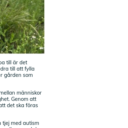
 till är det
 till att fylla
er gården som
n mellan människor
ghet. Genom att
att det ska föras
n tjej med autism