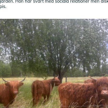
ården. Hon har svårt med sociala relationer men älsk
pis.