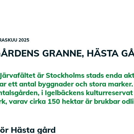
MEISTÄ
IHMISET
RESURSSIT
RRASKUU 2025
KANSAINVÄLINEN
ÅRDENS GRANNE, HÄSTA G
Järvafältet är Stockholms stads enda akt
r ett antal byggnader och stora marker.
talsgården, i Igelbäckens kulturreservat
k, varav cirka 150 hektar är brukbar odl
för Hästa gård