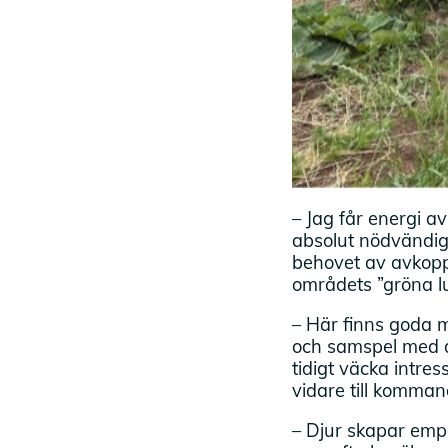
– Jag får energi av
absolut nödvändigt 
behovet av avkopp
områdets ”gröna l
– Här finns goda m
och samspel med d
tidigt väcka intre
vidare till komman
– Djur skapar empa