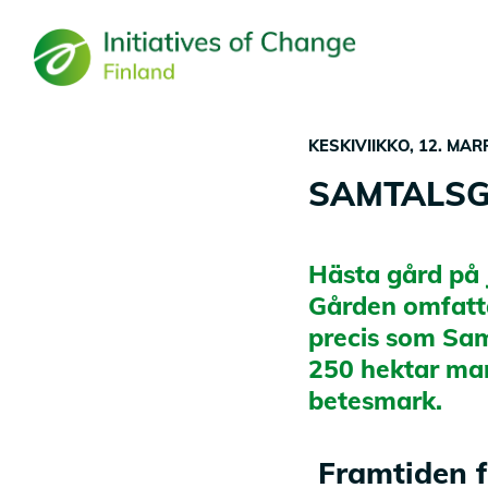
Hyppää
pääsisältöön
KESKIVIIKKO, 12. MA
SAMTALSG
Hästa gård på 
Gården omfatta
precis som Sam
250 hektar mar
betesmark.
Framtiden 