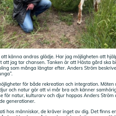
 att känna andras glädje. Har jag möjligheten att hjälpa
att jag tar chansen. Tanken är att Hästa gård ska bidra
ling som många längtar efter. Anders Ström beskriv
unga”.
öjligheter för både rekreation och integration. Möte
jur och natur gör att vi mår bra och känner samhöri
sse för natur, kulturarv och djur hoppas Anders Ström 
de generationer.
ti hos människor, de kräver inget av dig. Det finns e