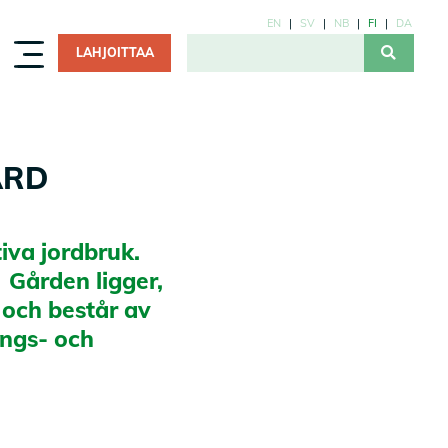
EN
SV
NB
FI
DA
LAHJOITTAA
ÅRD
iva jordbruk.
 Gården ligger,
 och består av
ings- och