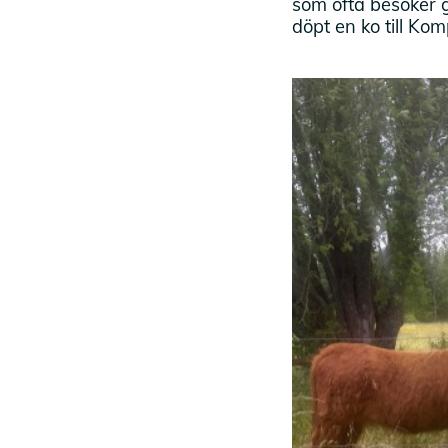
som ofta besöker g
döpt en ko till Kom