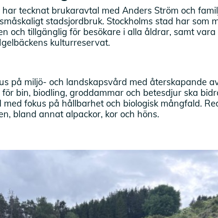
 har tecknat brukaravtal med Anders Ström och familj.
 småskaligt stadsjordbruk. Stockholms stad har som m
n och tillgänglig för besökare i alla åldrar, samt vara
Igelbäckens kulturreservat.
us på miljö- och landskapsvård med återskapande av
 för bin, biodling, groddammar och betesdjur ska bidra 
med fokus på hållbarhet och biologisk mångfald. Red
en, bland annat alpackor, kor och höns.