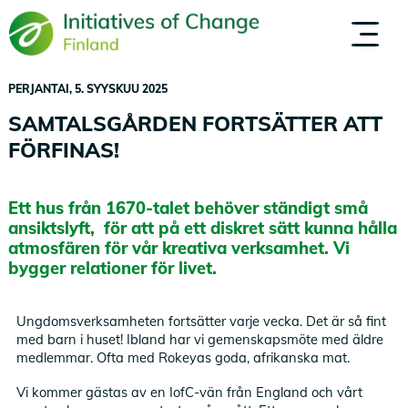
Hyppää
pääsisältöön
MEISTÄ
IHMISET
R
PERJANTAI, 5. SYYSKUU 2025
SAMTALSGÅRDEN FORTSÄTTER ATT
FÖRFINAS!
Ett hus från 1670-talet behöver ständigt små
ansiktslyft, för att på ett diskret sätt kunna hålla
atmosfären för vår kreativa verksamhet. Vi
bygger relationer för livet.
Ungdomsverksamheten fortsätter varje vecka. Det är så fint
med barn i huset! Ibland har vi gemenskapsmöte med äldre
medlemmar. Ofta med Rokeyas goda, afrikanska mat.
Vi kommer gästas av en IofC-vän från England och vårt