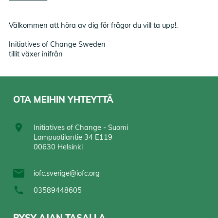
Välkommen att höra av dig för frågor du vill ta upp!.
Initiatives of Change Sweden
tillit växer inifrån
OTA MEIHIN YHTEYTTÄ
Initiatives of Change - Suomi
Lampuotilantie 34 E119
00630 Helsinki
iofc.sverige@iofc.org
03589448605
PYSY AJAN TASALLA